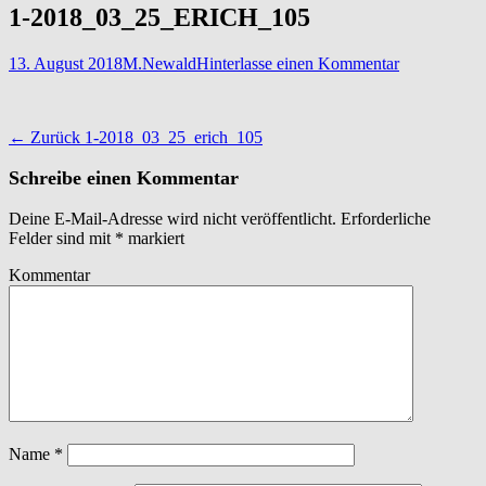
1-2018_03_25_ERICH_105
Veröffentlicht
Autor
13. August 2018
M.Newald
Hinterlasse einen Kommentar
am
Beitragsnavigation
Vorheriger
← Zurück
1-2018_03_25_erich_105
Beitrag:
Schreibe einen Kommentar
Deine E-Mail-Adresse wird nicht veröffentlicht.
Erforderliche
Felder sind mit
*
markiert
Kommentar
Name
*