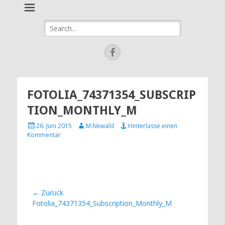
eBay Agentur
Ihre Verkaufsagentur in Bad Birnbach, Pfarrkirchen & Umgebung
Suche
newalds-
nach:
wunderwelt
Facebook
FOTOLIA_74371354_SUBSCRIP
TION_MONTHLY_M
Veröffentlicht
Autor
26. Juni 2015
M.Newald
Hinterlasse einen
am
Kommentar
Beitragsnavigation
← Zurück
Vorheriger
Fotolia_74371354_Subscription_Monthly_M
Beitrag: