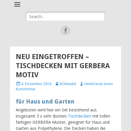
eBay Agentur
Ihre Verkaufsagentur in Bad Birnbach, Pfarrkirchen & Umgebung
Suche
newalds-
nach:
wunderwelt
Facebook
NEU EINGETROFFEN –
TISCHDECKEN MIT GERBERA
MOTIV
Veröffentlicht
Autor
4. Dezember 2016
M.Newald
Hinterlasse einen
am
Kommentar
für Haus und Garten
Angeboten wird hier ein Set bestehend aus
insgesamt 3 x sehr dünnen
Tischdecken
mit tollen
farbigen GERBERA Muster, geeignet für Haus und
Garten aus Polyethylene. Die Decken haben die