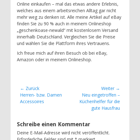
Online einkaufen – mal das etwas andere Erlebnis,
welches aus einem arbeitsreichen Alltag gar nicht
mehr weg zu denken ist. Alle meine Artikel auf eBay
finden Sie zu 90 % auch in meinem Onlineshop
„geschenkoase-newald“ mit kostenlosem Versand
innerhalb Deutschland. Vergleichen Sie die Preise
und wählen Sie die Plattform ihres Vertrauens.
Ich freue mich auf ihren Besuch ob bei eBay,
Amazon oder in meinem Onlineshop.
Beitragsnavigation
← Zurück
Weiter →
Vorheriger
Nächster
Herren- bzw. Damen
Neu eingetroffen –
Beitrag:
Beitrag:
Accessoires
Küchenhelfer für die
gute Hausfrau
Schreibe einen Kommentar
Deine E-Mail-Adresse wird nicht veröffentlicht.
Erforderliche Felder sind mit
*
markiert