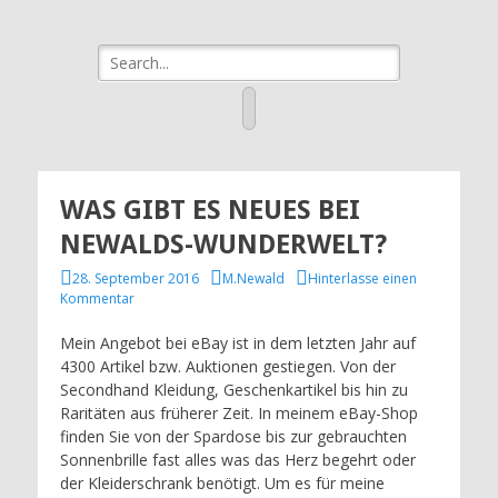
eBay Agentur
Ihre Verkaufsagentur in Bad Birnbach, Pfarrkirchen & Umgebung
Suche
newalds-
nach:
wunderwelt
Facebook
WAS GIBT ES NEUES BEI
NEWALDS-WUNDERWELT?
Veröffentlicht
Autor
28. September 2016
M.Newald
Hinterlasse einen
am
Kommentar
Mein Angebot bei eBay ist in dem letzten Jahr auf
4300 Artikel bzw. Auktionen gestiegen. Von der
Secondhand Kleidung, Geschenkartikel bis hin zu
Raritäten aus früherer Zeit. In meinem eBay-Shop
finden Sie von der Spardose bis zur gebrauchten
Sonnenbrille fast alles was das Herz begehrt oder
der Kleiderschrank benötigt. Um es für meine