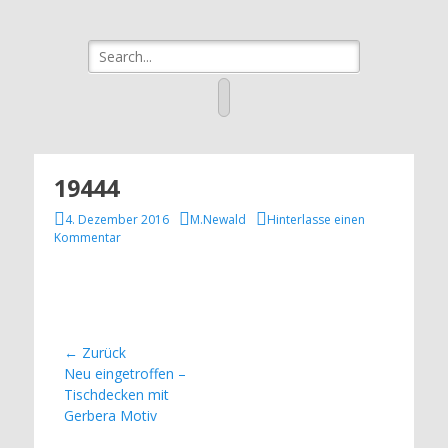
eBay Agentur
Ihre Verkaufsagentur in Bad Birnbach, Pfarrkirchen & Umgebung
Suche
newalds-
nach:
wunderwelt
Facebook
19444
Veröffentlicht
Autor
4. Dezember 2016
M.Newald
Hinterlasse einen
am
Kommentar
Beitragsnavigation
← Zurück
Vorheriger
Neu eingetroffen –
Beitrag:
Tischdecken mit
Gerbera Motiv