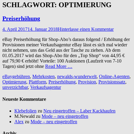
SCHLAGWORT:
OPTIMIERUNG
Preiserhöhung
Veröffentlicht
4. April 2017
14. Januar 2018
Hinterlasse einen Kommentar
am
eBay Preiserhöhung für Shop-Abo’s daraus folgend / Erhöhung der
Provisionen meiner Verkaufsagentur eBay lässt es sich mal wieder
nicht nehmen, uns das Geld aus der Tasche zu ziehen. Ab dem
01.05.2017 wird das Shop-Abo für den „Top Shop“ von 44,95 €
auf 79,90 € erhöht! Vorteile: 100 Auktionen (Laufzeit von 7-10
Tagen) sind jetzt ohne
Read More …
Schlagworte
eBaygebühren
,
Mehrkosten
,
newalds-wunderwelt
,
Online-Agenten
,
Optimierung
,
Plattform
,
Preiserhöhung
,
Provision
,
Provisionssatz
,
unverzichtbar
,
Verkaufsagentur
Neueste Kommentare
Klebefolien
zu
Neu eingetroffen – Laber Kackhaufen
M.Newald
zu
Mode – neu eingetroffen
Alex
zu
Mode – neu eingetroffen
Archiv