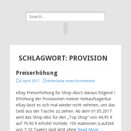
eBay Agentur
Ihre Verkaufsagentur in Bad Birnbach, Pfarrkirchen & Umgebung
Suche
newalds-
nach:
wunderwelt
Facebook
SCHLAGWORT:
PROVISION
Preiserhöhung
Veröffentlicht
4. April 2017
Hinterlasse einen Kommentar
am
eBay Preiserhöhung für Shop-Abo’s daraus folgend /
Erhöhung der Provisionen meiner Verkaufsagentur
eBay lässt es sich mal wieder nicht nehmen, uns das
Geld aus der Tasche zu ziehen. Ab dem 01.05.2017
wird das Shop-Abo für den „Top Shop“ von 44,95 €
auf 79,90 € erhöht! Vorteile: 100 Auktionen (Laufzeit
von 7-10 Tagen) sind jetzt ohne
Read More …